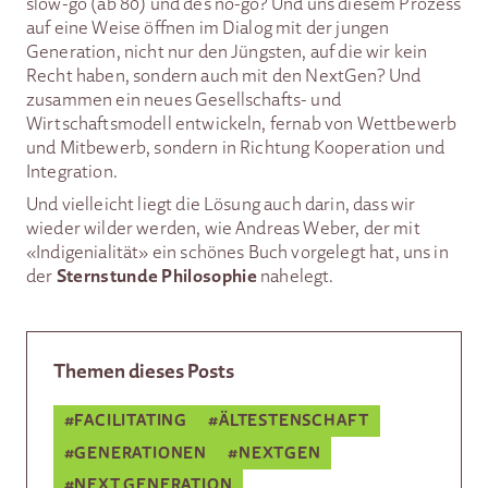
slow-go (ab 80) und des no-go? Und uns diesem Prozess
auf eine Weise öffnen im Dialog mit der jungen
Generation, nicht nur den Jüngsten, auf die wir kein
Recht haben, sondern auch mit den NextGen? Und
zusammen ein neues Gesellschafts- und
Wirtschaftsmodell entwickeln, fernab von Wettbewerb
und Mitbewerb, sondern in Richtung Kooperation und
Integration.
Und vielleicht liegt die Lösung auch darin, dass wir
wieder wilder werden, wie Andreas Weber, der mit
«Indigenialität» ein schönes Buch vorgelegt hat, uns in
Sternstunde Philosophie
der
nahelegt.
Themen dieses Posts
#
FACILITATING
#
ÄLTESTENSCHAFT
#
GENERATIONEN
#
NEXTGEN
#
NEXT GENERATION