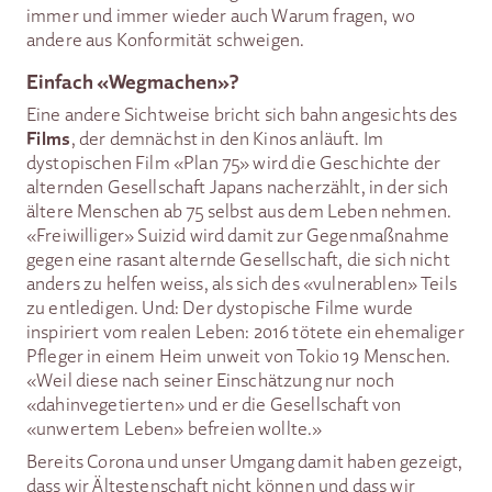
immer und immer wieder auch Warum fragen, wo
andere aus Konformität schweigen.
Einfach «Wegmachen»?
Eine andere Sichtweise bricht sich bahn angesichts des
Films
, der demnächst in den Kinos anläuft. Im
dystopischen Film «Plan 75» wird die Geschichte der
alternden Gesellschaft Japans nacherzählt, in der sich
ältere Menschen ab 75 selbst aus dem Leben nehmen.
«Freiwilliger» Suizid wird damit zur Gegenmaßnahme
gegen eine rasant alternde Gesellschaft, die sich nicht
anders zu helfen weiss, als sich des «vulnerablen» Teils
zu entledigen. Und: Der dystopische Filme wurde
inspiriert vom realen Leben: 2016 tötete ein ehemaliger
Pfleger in einem Heim unweit von Tokio 19 Menschen.
«Weil diese nach seiner Einschätzung nur noch
«dahinvegetierten» und er die Gesellschaft von
«unwertem Leben» befreien wollte.»
Bereits Corona und unser Umgang damit haben gezeigt,
dass wir Ältestenschaft nicht können und dass wir