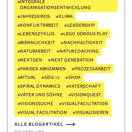
#
INTEGRALE
ORGANISATIONSENTWICKLUNG
#
JAHRESKREIS
#
KLIMA
#
KONFLIKTARBEIT
#
LEADERSHIP
#
LEBENSZYKLUS
#
LEGO SERIOUS PLAY
#
MÄNNLICHKEIT
#
NACHHALTIGKEIT
#
NATURARBEIT
#
NATURCOACHING
#
NEXTGEN
#
NEXT GENERATION
#
PARISER ABKOMMEN
#
PROZESSARBEIT
#
RITUAL
#
SDG 17
#
SHOA
#
SPIRAL DYNAMICS
#
VATERSCHAFT
#
VÄTER UND SÖHNE
#
VISIONQUEST
#
VISIONSSUCHE
#
VISUALFACILITATION
#
VISUAL FACILITATION
#
VISUALISIEREN
ALLE BLOGARTIKEL
RSS FEED LINK