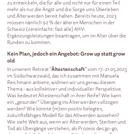
zu entwickeln, die für alle und nicht nur für einen Teil
mehr als nur die Angst und die Sorge ums Überleben
und Älterwerden bereit halten. Bereits heute, 2023
müssen nämlich 92 % der älteren Menschen in der
Schweiz (vereinfacht: fast alle) AHV-
Ergänzungsleistungen beantragen, um im Alter über die
Runden zu kommen.
Kein Plan, jedoch ein Angebot: Grow up statt grow
old
Ältestenschaft
In unserem Retreat "
" vom 17.-21.05.2023
im Südschwarzwald, das ich zusammen mit Manuela
Reichmann anbiete, widmen wir uns genau diesem
Thema - aus kollektiver und individueller Perspektive.
Was bedeutet Ältestenschaft in ihrer Reife? Wie kann
ein „gesunder“ Übergang ins Älterwerden vollzogen
werden? Wie könnte (m)ein positiv belegtes,
zukunftsfähiges Modell für das Altwerden aussehen?
Wie sieht Welt aus, wenn wir Älterwerden, Sterben und
Tod als Übergänge verstehen, als Prozess des go-go,