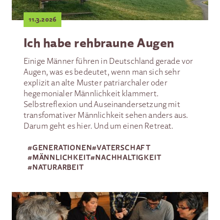
11.3.2026
Ich habe rehbraune Augen
Einige Männer führen in Deutschland gerade vor
Augen, was es bedeutet, wenn man sich sehr
explizit an alte Muster patriarchaler oder
hegemonialer Männlichkeit klammert.
Selbstreflexion und Auseinandersetzung mit
transfomativer Männlichkeit sehen anders aus.
Darum geht es hier. Und um einen Retreat.
#
GENERATIONEN
#
VATERSCHAFT
#
MÄNNLICHKEIT
#
NACHHALTIGKEIT
#
NATURARBEIT