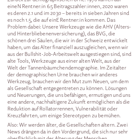
eineN Rentner:in 6.5 Beitragszahler:innen, 2020 waren
es deren 2.1 und im 2030 – bereits in sieben Jahren sind
es noch 1.5, die auf einE Rentner:in kommen. Das
Problem dabei: Unsere Werkzeuge wie die AHV (Alters-
und Hinterbliebenenversicherung), das BVG, die
schönen drei Säulen, die wir in der Schweiz entwickelt
haben, um das Alter finanziell auszugleichen, wenn wir
aus der Bullshit-Job-Arbeitswelt ausgestiegen sind, sind
alte Tools, Werkzeuge aus einer alten Welt, aus der
Welt der Tannenbäumchendemographie. Im Zeitalter
der demographischen Urne brauchen wir anderes
Werkzeug, brauchen wir den Mut zum Neuen, um dem
als Gesellschaft entgegentreten zu können. Lösungen
und Neuerungen, die uns befähigen, ermutigen und uns
eine andere, nachhaltigere Zukunft ermöglichen als die
Reduktion auf Rollatorrennen, Vulnerabilität oder
Kreuzfahrten, um einige Stereotypen zu bemühen.
Also: Wir werden älter, die Gesellschaften altern. Zwei
News drängen da in den Vordergrund, die sich nur sehr
oberflächlich mit der Alterung der Menschen