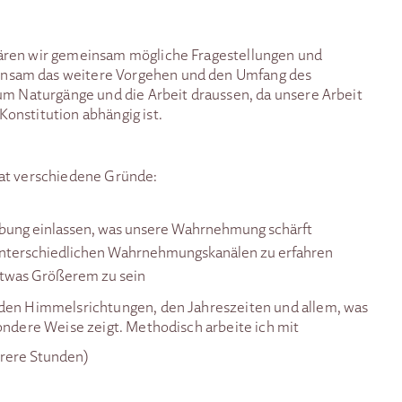
ären wir gemeinsam mögliche Fragestellungen und
nsam das weitere Vorgehen und den Umfang des
um Naturgänge und die Arbeit draussen, da unsere Arbeit
onstitution abhängig ist.
hat verschiedene Gründe:
ebung einlassen, was unsere Wahrnehmung schärft
 unterschiedlichen Wahrnehmungskanälen zu erfahren
 etwas Größerem zu sein
 den Himmelsrichtungen, den Jahreszeiten und allem, was
ondere Weise zeigt. Methodisch arbeite ich mit
hrere Stunden)