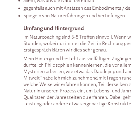
allem, was uns die Natur bereithält
gegenfalls auch mit Ansätzen des Embodiments / de
Spiegeln von Naturerfahrungen und Vertiefungen
Umfang und Hintergrund
Im Naturcoaching sind 6-8 Treffen sinnvoll. Wenn w
Stunden, wobei nur immer die Zeit in Rechnung gest
Erstgespräch klären wir dies sehr genau.
Mein Hintergrund besteht aus vielfältigen Zugängen
durfte ich Philosophien kennenlernen, die vor alle
Mysterien arbeiten, wie etwa das Daodejing und an
Mitwelt" habe ich mich zunehmend mit Fragen rund
welche Weise wir erfahren können, Teil derselben z
Natur in unseren Prozess ein, um Lebens- und Jahre
Qualitäten der Jahreszeiten zu erfahren. Dabei geh
Leistung oder andere etwas eigenartige Konstrukte