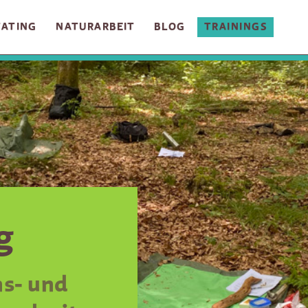
TATING
NATURARBEIT
BLOG
TRAININGS
g
ns- und