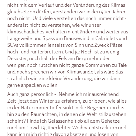
nicht mit dem Verlauf und der Veränderung des Klimas
gleichsetzen dürfen, verstanden wir in den 90er Jahren
noch nicht. Und viele verstehen das noch immer nicht -
anders ist nicht zu verstehen, wie wir unser
klimaschädliches Verhalten nicht ändern und weiter aus
Langeweile und Spass am Brausewind in Cabriolets und
SUVs vollkommen jenseits von Sinn und Zweck Pässe
hoch- und runterbrettern. Und ja: Noch ist zu wenig
Desaster, noch hält der Fels am Berg mehr oder
weniger, noch rutschen nicht ganze Communen zu Tale
und noch sprechen wir von Klimawandel, als wäre das
so ähnlich wie eine kleine Veränderung, die wir dann
gerne anpacken wollen.
Auch ganz persönlich -: Nehme ich mir ausreichend
Zeit, jetzt den Winter zu erfahren, zu erleben, wie alles
in der Natur immer tiefer sinkt in die Regeneration bis
hin zu den Raunächten, in denen die Welt stillzustehen
scheint? Finde ich Gelassenheit ob all dem Gehetze
rund um Covid-19, überlebter Weihnachtstradition und
kann ich mich richtig davon absetzen und lösen von