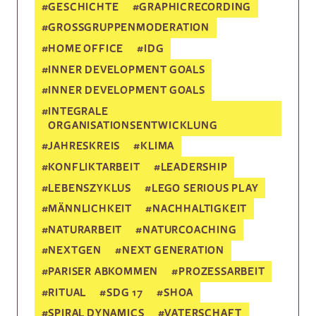
#
GESCHICHTE
#
GRAPHICRECORDING
#
GROSSGRUPPEN­MODERATION
#
HOME OFFICE
#
IDG
#
INNER DEVELOPMENT GOALS
#
INNER DEVELOPMENT GOALS
#
INTEGRALE
ORGANISATIONSENTWICKLUNG
#
JAHRESKREIS
#
KLIMA
#
KONFLIKTARBEIT
#
LEADERSHIP
#
LEBENSZYKLUS
#
LEGO SERIOUS PLAY
#
MÄNNLICHKEIT
#
NACHHALTIGKEIT
#
NATURARBEIT
#
NATURCOACHING
#
NEXTGEN
#
NEXT GENERATION
#
PARISER ABKOMMEN
#
PROZESSARBEIT
#
RITUAL
#
SDG 17
#
SHOA
#
SPIRAL DYNAMICS
#
VATERSCHAFT