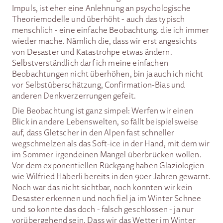
Impuls, ist eher eine Anlehnung an psychologische
Theoriemodelle und überhöht - auch das typisch
menschlich - eine einfache Beobachtung. die ich immer
wieder mache. Nämlich die, dass wir erst angesichts
von Desaster und Katastrohpe etwas ändern.
Selbstverständlich darf ich meine einfachen
Beobachtungen nicht überhöhen, bin ja auch ich nicht
vor Selbstüberschätzung, Confirmation-Bias und
anderen Denkverzerrungen gefeit.
Die Beobachtung ist ganz simpel: Werfen wir einen
Blick in andere Lebenswelten, so fällt beispielsweise
auf, dass Gletscher in den Alpen fast schneller
wegschmelzen als das Soft-ice in der Hand, mit dem wir
im Sommer irgendeinen Mangel überbrücken wollen.
Vor dem exponentiellen Rückgang haben Glaziologien
wie Wilfried Häberli bereits in den 90er Jahren gewarnt.
Noch war das nicht sichtbar, noch konnten wir kein
Desaster erkennen und noch fiel ja im Winter Schnee
und so konnte das doch - falsch geschlossen - ja nur
vorübergehend sein. Dass wir das Wetter im Winter