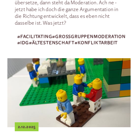
übersetze, dann steht da Moderation. Ach ne -
jetzt habe ich doch die ganze Argumentation in
die Richtung entwickelt, dass es eben nicht
dasselbe ist. Was jetzt?
#
FACILITATING
#
GROSSGRUPPEN­MODERATION
#
IDG
#
ÄLTESTENSCHAFT
#
KONFLIKTARBEIT
2.12.2025